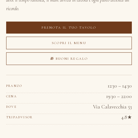
dove il tempo rallenta, il mare arriva in tavola e ogni pasto diventa un
ricordo.
PRENOTA IL TUO TAVOLO
SCOPRI IL MENU
🎁 BUONI REGALO
12:30 – 14:30
PRANZO
19:30 – 22:00
CENA
Via Calavecchia 53
DOVE
4.8★
TRIPADVISOR