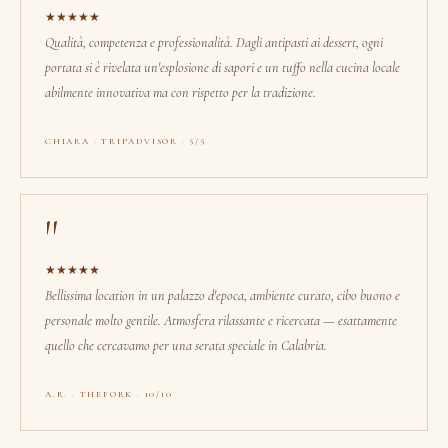
★★★★★
Qualità, competenza e professionalità. Dagli antipasti ai dessert, ogni
portata si è rivelata un'esplosione di sapori e un tuffo nella cucina locale
abilmente innovativa ma con rispetto per la tradizione.
CHIARA · TRIPADVISOR · 5/5
"
★★★★★
Bellissima location in un palazzo d'epoca, ambiente curato, cibo buono e
personale molto gentile. Atmosfera rilassante e ricercata — esattamente
quello che cercavamo per una serata speciale in Calabria.
A.R. · THEFORK · 10/10