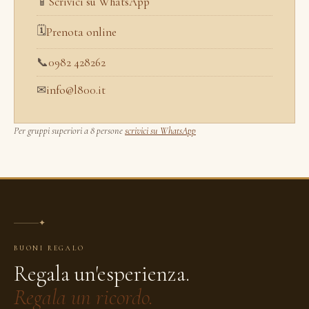
📱
Scrivici su WhatsApp
🗓
Prenota online
📞
0982 428262
✉
info@l800.it
Per gruppi superiori a 8 persone
scrivici su WhatsApp
✦
BUONI REGALO
Regala un'esperienza.
Regala un ricordo.