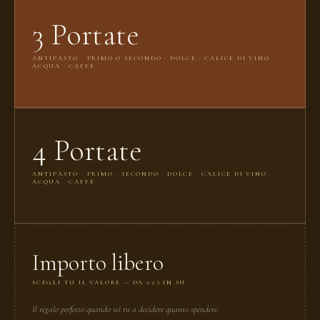
3 Portate
ANTIPASTO · PRIMO O SECONDO · DOLCE · CALICE DI VINO ·
ACQUA · CAFFÈ
4 Portate
ANTIPASTO · PRIMO · SECONDO · DOLCE · CALICE DI VINO ·
ACQUA · CAFFÈ
Importo libero
SCEGLI TU IL VALORE — DA €25 IN SU
Il regalo perfetto quando sei tu a decidere quanto spendere.