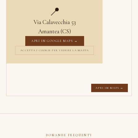
📍
Via Calavecchia 53
Amantea (CS)
APRI IN GOOGLE MAPS →
ACCETTA I COOKIE PER VEDERE LA MAPPA
APRI IN MAPS →
DOMANDE FREQUENTI