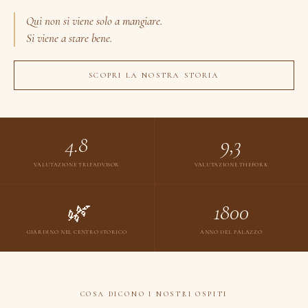
Qui non si viene solo a mangiare.
Si viene a stare bene.
SCOPRI LA NOSTRA STORIA
4.8
9,3
VALUTAZIONE TRIPADVISOR
VALUTAZIONE THEFORK
🌿
1800
GIARDINO NEL CENTRO STORICO
ANNO DEL PALAZZO
COSA DICONO I NOSTRI OSPITI