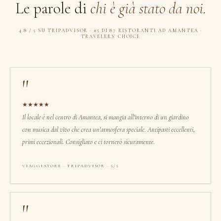
Le parole di
chi è già stato da noi.
4.8 / 5 SU TRIPADVISOR · #5 DI 87 RISTORANTI AD AMANTEA ·
TRAVELERS' CHOICE
"
★★★★★
Il locale è nel centro di Amantea, si mangia all'interno di un giardino
con musica dal vivo che crea un'atmosfera speciale. Antipasti eccellenti,
primi eccezionali. Consigliato e ci tornerò sicuramente.
VIAGGIATORE · TRIPADVISOR · 5/5
"