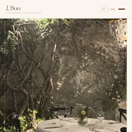
L'800
/
IT
EN
LOCANDA A PALAZZO