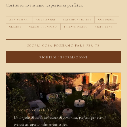
Costruiremo insieme l'esperienza perfetta.
ANNIVERSARI
COMPLEANNI
MATRIMONI INTIMI
COMUNIONI
CRESIME
PRANZI DI LAVORO
PRIVATE DINING
RICEVIMENTI
SCOPRI COSA POSSIAMO FARE PER TE
RICHIEDI INFORMAZIONI
IL NOSTRO GIARDINO
Un angolo di verde nel cuore di Amantea, perfetto per eventi
privati all'aperto nelle serate estive.