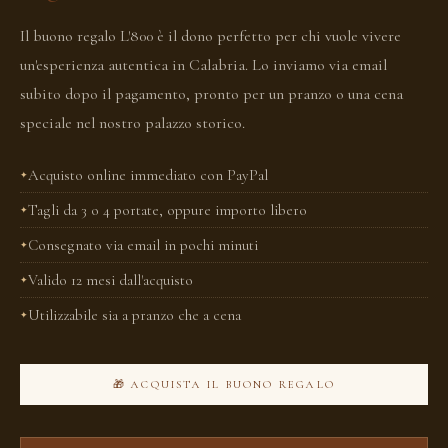
Il buono regalo L'800 è il dono perfetto per chi vuole vivere
un'esperienza autentica in Calabria. Lo inviamo via email
subito dopo il pagamento, pronto per un pranzo o una cena
speciale nel nostro palazzo storico.
Acquisto online immediato con PayPal
Tagli da 3 o 4 portate, oppure importo libero
Consegnato via email in pochi minuti
Valido 12 mesi dall'acquisto
Utilizzabile sia a pranzo che a cena
🎁 ACQUISTA IL BUONO REGALO